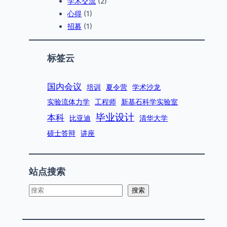
学术交流
(2)
心得
(1)
招募
(1)
标签云
国内会议
培训
夏令营
学术沙龙
实验流体力学
工程师
新基石科学实验室
毕业设计
本科
比亚迪
清华大学
硕士答辩
讲座
站点搜索
s
搜索
e
a